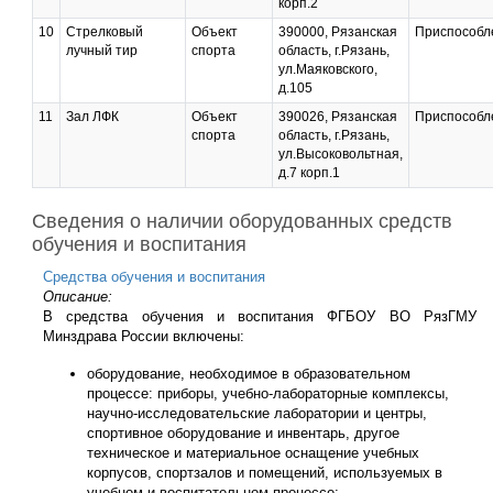
корп.2
поручнями, 
необходимости
вызова пом
предоставляются
10
Стрелковый
Объект
390000, Рязанская
Приспособл
сенсорным
специальные
лучный тир
спорта
область, г.Рязань,
диспенсеро
учебники, учебные
ул.Маяковского,
мыла, сушил
пособия,
д.105
рук,
дидактические
11
Зал ЛФК
Объект
390026, Рязанская
Приспособл
травмобезо
материалы, в том
спорта
область, г.Рязань,
крючками д
числе в формате
ул.Высоковольтная,
костылей и 
непечатных
д.7 корп.1
материалов (в
форме аудио/
видеофайлов).
Сведения о наличии оборудованных средств
Обеспечивается
обучения и воспитания
доступ к
электронным
Средства обучения и воспитания
изданиям из любой
Описание:
точки, подключенной
В средства обучения и воспитания ФГБОУ ВО РязГМУ
к интернету (по
Минздрава России включены:
паролю). ЭБС
оснащены режимом
оборудование, необходимое в образовательном
для слабовидящих,
процессе: приборы, учебно-лабораторные комплексы,
отдельные издания
научно-исследовательские лаборатории и центры,
оснащены
спортивное оборудование и инвентарь, другое
автоматическим
техническое и материальное оснащение учебных
синтезатором речи,
корпусов, спортзалов и помещений, используемых в
обеспечивается
учебном и воспитательном процессе;