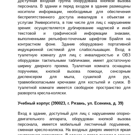
Доступная входная группа оборудована кнопкой вызова
персонала. В здании и перед входом в здание размещены
носители информации, необходимые для обеспечения
беспрепятственного доступа инвалидов к объектам и
услугам Университета, в том числе для лиц с нарушением
зрения: осуществляется дублирование надписей и иной
текстовой и графической информации знаками,
выполненными рельефно-точечным шрифтом Брайля на
контрастном фоне. Здание оборудовано портативной
индукционной системой для слабослышащих. Вход в
туалетную комнату для лиц с инвалидностью и ОВЗ
оборудован тактильными табличками, имеет достаточную
ширину дверного проема. Туалетная комната оснащена
поручнями, кнопкой вызова помощи, сенсорным
диспенсером для мыла, сушилкой для рук,
травмобезопасными крючками для костылей и сумок. В
туалетной комнате имеется свободное пространство для
разворота кресла-коляски.
Учебный корпус (390023, г. Рязань, ул. Есенина, д. 39)
Вход в здание, доступный для лиц с нарушением опорно-
двигательного аппарата, оборудован кнопкой вызова
персонала, имеется мобильный лестничный подъемник,
сменная кресло-коляска. На входных дверях имеется яркая