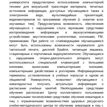
университета предусмотрено использование компьютерной
техники для визуальной трансляции материала, печатных
источников информации, доступных обучающимся также в
электронном виде, мультимедийных презентаций,
видеоматериалов по программам обучения (с охватом всех
изучаемых тем). Предусмотрена возможность обеспечения
обучающихся с нарушением слуха звуковыми средствами
воспроизведения информации и звукоусиливающими
устройствами: акустическими усилителями, колонками, FM-
приемниками. При работе со слабовидящими обучающимися
могут быть использованы возможности нагревателя для
тактильной печати, дисплей Брайля, читающая машинка,
стационарные и портативные видеоувеличители. Обучающиеся
с нарушением опорно-двигательного аппарата могут
воспользоваться специальной клавиатурой с большими
кнопками, выносными компьютерными кнопками,
компьютерными джойстиками и роллерами. Информационные
терминалы, установленные в учебных корпусах и одном из
общежитий Университета, позволяют обучающимся с
инвалидностью получать актуальную информацию о
расписании учебных занятий. Необходимыми средствами
обучения располагает Центр коллективного пользования
специальными техническими средствами обучения инвалидов и
лиц с ограниченными возможностями здоровья ресурсного
учебно-методического центра по обучению инвалидов и лиц с