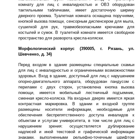
комнату для лиц с инвалидностью и ОВЗ оборудован
тактильными табличками, имеет достаточную ширину
дверного проема. Туалетная комната оснащена поручнями,
кнопкой вызова помощи, сенсорным диспенсером для мыла,
сушилкой для рук, травмобезопасными крючками для
костылей и сумок. В туалетной комнате имеется свободное
пространство для разворота кресла-коляски.
Морфологический корпус (390005, г. Рязань, ул.
Шевченко, д. 34)
Перед входом в здание размещены специальные скамьи
для лиц с инвалидностью и ограниченными возможностями
здоровья. Вход в здание, доступный для лиц с нарушением
опорно-двигательного аппарата, оборудован пандусом с
перилами с двух сторон, установлена кнопка вызова
помощи, имеется мобильный лестничный подъемник,
сменная кресло-коляска. На входных дверях имеется яркая
контрастная маркировка. В здании и входной группе
размещены носители информации, необходимые для
обеспечения беспрепятственного доступа инвалидов к
объектам и услугам университета, в том числе для лиц с
нарушением зрения: осуществляется дублирование
надписей и иной текстовой и графической информации
знаками, выполненными рельефно-точечным шрифтом