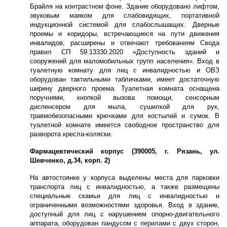
Брайля на контрастном фоне. Здание оборудовано лифтом,
звуковым маяком для слабовидящих, портативной
индукционной системой для слабослышащих. Дверные
проемы и коридоры, встречающиеся на пути движения
инвалидов, расширены и отвечают требованиям Свода
правил СП 59.13330.2020 «Доступность зданий и
сооружений для маломобильных групп населения». Вход в
туалетную комнату для лиц с инвалидностью и ОВЗ
оборудован тактильными табличками, имеет достаточную
ширину дверного проема. Туалетная комната оснащена
поручнями, кнопкой вызова помощи, сенсорным
диспенсером для мыла, сушилкой для рук,
травмобезопасными крючками для костылей и сумок. В
туалетной комнате имеется свободное пространство для
разворота кресла-коляски.
Фармацевтический корпус (390005, г. Рязань, ул.
Шевченко, д.34, корп. 2)
На автостоянке у корпуса выделены места для парковки
транспорта лиц с инвалидностью, а также размещены
специальные скамьи для лиц с инвалидностью и
ограниченными возможностями здоровья. Вход в здание,
доступный для лиц с нарушением опорно-двигательного
аппарата, оборудован пандусом с перилами с двух сторон,