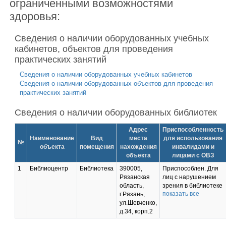
ограниченными возможностями
здоровья:
Сведения о наличии оборудованных учебных
кабинетов, объектов для проведения
практических занятий
Сведения о наличии оборудованных учебных кабинетов
Сведения о наличии оборудованных объектов для проведения
практических занятий
Сведения о наличии оборудованных библиотек
Адрес
Приспособленность
Наименование
Вид
места
для использования
№
объекта
помещения
нахождения
инвалидами и
объекта
лицами с ОВЗ
1
Библиоцентр
Библиотека
390005,
Приспособлен. Для
Рязанская
лиц с нарушением
область,
зрения в библиотеке
показать все
г.Рязань,
имеется
ул.Шевченко,
портативный ручной
д.34, корп.2
видеоувеличитель,
который позволяет