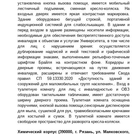
установлена кнопка вызова помощи, имеется мобильный
лестничный подъемник, сменная кресло-коляска. На
входных дверях имеется яркая контрастная маркировка.
Здание оборудовано бегущей строкой, портативной
индукционной системой для слабослышащих. В здании и
перед входом в здание размещены носители информации,
необходимые для обеспечения беспрепятственного доступа
инвалидов к объектам и услугам Университета, в том числе
для лиц с нарушением зрения: осуществляется
дублирование надписей и иной текстовой и графической
информации знаками, выполненными рельефно-точечным
шрифтом Брайля на контрастном фоне. Коридоры и
дверные проемы, встречающиеся на путях движения
инвалидов, расширены и отвечают требованиям Свода
правил СП 59.13330.2020 «Доступность зданий и
сооружений для маломобильных групп населения».. Вход в
туалетную комнату для лиц с инвалидностью и ОВЗ
оборудован тактильными табличками, имеет достаточную
ширину дверного проема. Туалетная комната оснащена
поручнями, кнопкой вызова помощи,сенсорным диспенсером
для мыла, сушилкой для рук, травмобезопасными крючками
для костылей и сумок. В туалетной комнате имеется
свободное пространство для разворота кресла-коляски.
Химический корпус (390000, г. Рязань, ул. Маяковского,