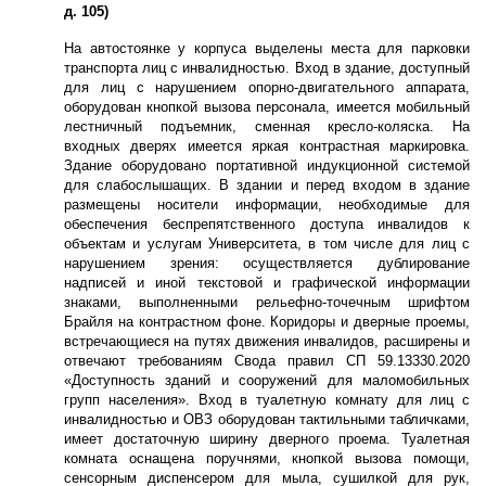
д. 105)
На автостоянке у корпуса выделены места для парковки
транспорта лиц с инвалидностью. Вход в здание, доступный
для лиц с нарушением опорно-двигательного аппарата,
оборудован кнопкой вызова персонала, имеется мобильный
лестничный подъемник, сменная кресло-коляска. На
входных дверях имеется яркая контрастная маркировка.
Здание оборудовано портативной индукционной системой
для слабослышащих. В здании и перед входом в здание
размещены носители информации, необходимые для
обеспечения беспрепятственного доступа инвалидов к
объектам и услугам Университета, в том числе для лиц с
нарушением зрения: осуществляется дублирование
надписей и иной текстовой и графической информации
знаками, выполненными рельефно-точечным шрифтом
Брайля на контрастном фоне. Коридоры и дверные проемы,
встречающиеся на путях движения инвалидов, расширены и
отвечают требованиям Свода правил СП 59.13330.2020
«Доступность зданий и сооружений для маломобильных
групп населения». Вход в туалетную комнату для лиц с
инвалидностью и ОВЗ оборудован тактильными табличками,
имеет достаточную ширину дверного проема. Туалетная
комната оснащена поручнями, кнопкой вызова помощи,
сенсорным диспенсером для мыла, сушилкой для рук,