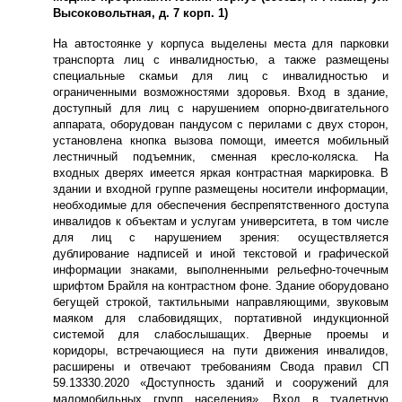
Высоковольтная, д. 7 корп. 1)
На автостоянке у корпуса выделены места для парковки
транспорта лиц с инвалидностью, а также размещены
специальные скамьи для лиц с инвалидностью и
ограниченными возможностями здоровья. Вход в здание,
доступный для лиц с нарушением опорно-двигательного
аппарата, оборудован пандусом с перилами с двух сторон,
установлена кнопка вызова помощи, имеется мобильный
лестничный подъемник, сменная кресло-коляска. На
входных дверях имеется яркая контрастная маркировка. В
здании и входной группе размещены носители информации,
необходимые для обеспечения беспрепятственного доступа
инвалидов к объектам и услугам университета, в том числе
для лиц с нарушением зрения: осуществляется
дублирование надписей и иной текстовой и графической
информации знаками, выполненными рельефно-точечным
шрифтом Брайля на контрастном фоне. Здание оборудовано
бегущей строкой, тактильными направляющими, звуковым
маяком для слабовидящих, портативной индукционной
системой для слабослышащих. Дверные проемы и
коридоры, встречающиеся на пути движения инвалидов,
расширены и отвечают требованиям Свода правил СП
59.13330.2020 «Доступность зданий и сооружений для
маломобильных групп населения». Вход в туалетную