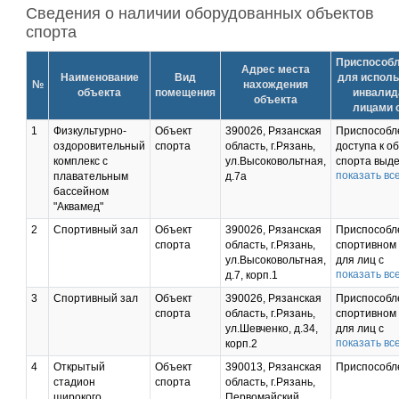
просматривать и
Сведения о наличии оборудованных объектов
увеличивать
спорта
печатный текст и
изображения в
Приспособ
высоком
Адрес места
Наименование
Вид
для исполь
разрешении.
№
нахождения
объекта
помещения
инвалид
Минимальное
объекта
лицами 
увеличение: в 2.8
раза, а
1
Физкультурно-
Объект
390026, Рязанская
Приспособл
максимальное – в 11
оздоровительный
спорта
область, г.Рязань,
доступа к о
раз. Для удобства
комплекс с
ул.Высоковольтная,
спорта выд
обслуживания лиц с
показать вс
плавательным
д.7а
обозначенн
нарушением слуха
бассейном
парковочны
имеется
"Аквамед"
для инвалид
информационная
доступная в
2
Спортивный зал
Объект
390026, Рязанская
Приспособле
портативная
группа осн
спорта
область, г.Рязань,
спортивном
индукционная
тактильной 
ул.Высоковольтная,
для лиц с
система. Для
и кнопкой в
показать вс
д.7, корп.1
инвалиднос
удобства
помощи. Вн
ограниченн
обслуживания лиц с
помещения
3
Спортивный зал
Объект
390026, Рязанская
Приспособле
возможност
нарушением
оборудован
спорта
область, г.Рязань,
спортивном
здоровья им
опорно-
тактильным
ул.Шевченко, д.34,
для лиц с
мячи звеня
двигательного
пиктограмм
показать вс
корп.2
инвалиднос
футбольные
аппарата имеются
лестничные
ограниченн
для игры в 
4
Открытый
Объект
390013, Рязанская
Приспособл
столы с
пролеты им
возможност
для лиц с
стадион
спорта
область, г.Рязань,
микролифтом для
тактильные
здоровья им
нарушением
широкого
Первомайский
регулировки по