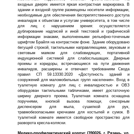
входных дверях имеется яркая контрастная маркировка. В
здании и входной группе размещены носители информации,
необходимые для обеспечения беспрепятственного доступа
инвалидов к объектам и услугам университета, в том числе
для лиц с нарушением зрения: осуществляется
дублирование надписей и иной текстовой и графической
информации знаками, выполненными рельефно-точечным
шрифтом Брайля на контрастном фоне. Здание оборудовано
бегущей строкой, тактильными направляющими, звуковым и
световым маяком для слабовидящих, портативной
индукционной системой для слабослышащих. Дверные
проемы и коридоры, встречающиеся на пути движения
инвалидов, расширены и отвечают требованиям Свода
правил СП 59.13330.2020 «Доступность зданий и
сооружений для маломобильных групп населения». Вход в
туалетную комнату для лиц с инвалидностью и ОВЗ
оборудован тактильными табличками, имеет достаточную
ширину дверного проема. Туалетная комната оснащена
поручнями, кнопкой вызова помощи, сенсорным
диспенсером для мыла, сушилкой для рук,
травмобезопасными крючками для костылей и сумок. В
туалетной комнате имеется свободное пространство для
разворота кресла-коляски.
Медико-профилактический корпус (390026, г. Рязань, ул.