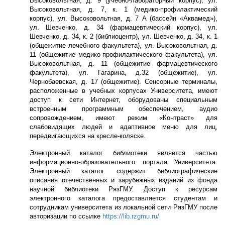
Высоковольтная, д. 9 (учебно-лабораторный корпус), ул.
Высоковольтная, д. 7, к. 1 (медико-профилактический
корпус), ул. Высоковольтная, д. 7 А (бассейн «Аквамед»),
ул. Шевченко, д. 34 (фармацевтический корпус), ул.
Шевченко, д. 34, к. 2 (библиоцентр), ул. Шевченко, д. 34, к. 1
(общежитие лечебного факультета), ул. Высоковольтная, д.
11 (общежитие медико-профилактического факультета), ул.
Высоковольтная, д. 11 (общежитие фармацевтического
факультета), ул. Гагарина, д.32 (общежитие), ул.
Чернобаевская, д. 17 (общежитие). Сенсорные терминалы,
расположенные в учебных корпусах Университета, имеют
доступ к сети Интернет, оборудованы специальным
встроенным программным обеспечением, аудио
сопровождением, имеют режим «Контраст» для
слабовидящих людей и адаптивное меню для лиц,
передвигающихся на кресле-коляске.
Электронный каталог библиотеки является частью
информационно-образовательного портала Университета.
Электронный каталог содержит библиографические
описания отечественных и зарубежных изданий из фонда
научной библиотеки РязГМУ. Доступ к ресурсам
электронного каталога предоставляется студентам и
сотрудникам университета из локальной сети РязГМУ после
авторизации по ссылке
https://lib.rzgmu.ru/