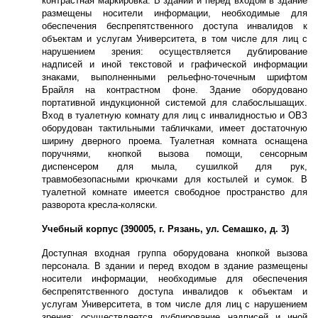
контрастная маркировка. В здании и перед входом в здание
размещены носители информации, необходимые для
обеспечения беспрепятственного доступа инвалидов к
объектам и услугам Университета, в том числе для лиц с
нарушением зрения: осуществляется дублирование
надписей и иной текстовой и графической информации
знаками, выполненными рельефно-точечным шрифтом
Брайля на контрастном фоне. Здание оборудовано
портативной индукционной системой для слабослышащих.
Вход в туалетную комнату для лиц с инвалидностью и ОВЗ
оборудован тактильными табличками, имеет достаточную
ширину дверного проема. Туалетная комната оснащена
поручнями, кнопкой вызова помощи, сенсорным
диспенсером для мыла, сушилкой для рук,
травмобезопасными крючками для костылей и сумок. В
туалетной комнате имеется свободное пространство для
разворота кресла-коляски.
Учебный корпус (390005, г. Рязань, ул. Семашко, д. 3)
Доступная входная группа оборудована кнопкой вызова
персонала. В здании и перед входом в здание размещены
носители информации, необходимые для обеспечения
беспрепятственного доступа инвалидов к объектам и
услугам Университета, в том числе для лиц с нарушением
зрения: осуществляется дублирование надписей и иной