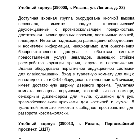
Учебный корпус (390000, г. Рязань, ул. Ленина, д. 22)
Доступная входная группа оборудована кнопкой вызова
персонала, имеется пандус телескопический
двухсекционный с противоскользящей поверхностью,
достаточная ширина дверных проемов, лестничных маршей,
площадок. Имеется надлежащее размещение оборудования
и носителей информации, необходимых для обеспечения
беспрепятственного доступа к объектам (местам
предоставления услуг) инвалидов, имеющих стойкие
расстройства функции зрения, слуха и передвижения.
Здание оборудовано портативной индукционной системой
для слабослышащих. Вход в туалетную комнату для лиц с
инвалидностью и ОВЗ оборудован тактильными табличками,
имеет достаточную ширину дверного проема. Туалетная
комната оснащена поручнями, кнопкой вызова помощи,
сенсорным диспенсером для мыла, сушилкой для рук,
травмобезопасными крючками для костылей и сумок. В
туалетной комнате имеется свободное пространство для
разворота кресла-коляски.
Учебный корпус (390013, г. Рязань, Первомайский
проспект, 1/117)