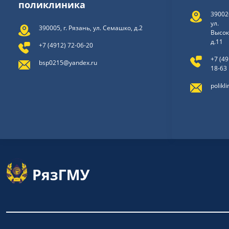
поликлиника
390026
ул.
390005, г. Рязань, ул. Семашко, д.2
Высок
д.11
+7 (4912) 72-06-20
+7 (49
bsp0215@yandex.ru
18-63
polikl