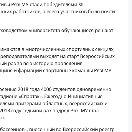
тивы РязГМУ стали победителями XII
ских работников, а всего участников было почти
руководством университета обучающиеся решают
анимаются в многочисленных спортивных секциях,
преподавателями выходят на старт Всероссийских
вый раз за всю историю проведения
дицине и фармации спортивные команды РязГМУ
 осенью 2018 года 4000 студентов одновременно
тадионе «Спартак». Ежегодно Инициативные
телями призерами областных, всероссийских и
018 году седьмой раз подряд РязГМУ стал
ы».
 бассейнов», внесенный во Всероссийский реестр