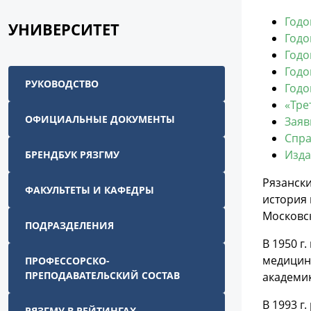
Годо
УНИВЕРСИТЕТ
Годо
Годо
Годо
РУКОВОДСТВО
Годо
«Тре
ОФИЦИАЛЬНЫЕ ДОКУМЕНТЫ
Заяв
Спра
Изда
БРЕНДБУК РЯЗГМУ
Рязански
ФАКУЛЬТЕТЫ И КАФЕДРЫ
история 
Московс
ПОДРАЗДЕЛЕНИЯ
В 1950 г
медицинс
ПРОФЕССОРСКО-
ПРЕПОДАВАТЕЛЬСКИЙ СОСТАВ
академик
В 1993 г
РЯЗГМУ В РЕЙТИНГАХ