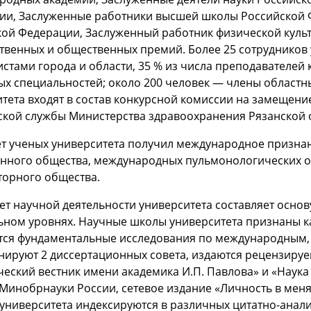
ии, Заслуженные работники высшей школы Российской Ф
кой Федерации, Заслуженный работник физической куль
ственных и общественных премий. Более 25 сотрудников
стами города и области, 35 % из числа преподавателей
х специальностей; около 200 человек — члены областн
тета входят в состав конкурсной комиссии на замещени
ской службы Министерства здравоохранения Рязанской 
ет ученых университета получил международное призна
нного общества, международных пульмонологических ор
торного общества.
т научной деятельности университета составляет основ
ном уровнях. Научные школы университета признаны как 
тся фундаментальные исследования по международным,
нируют 2 диссертационных совета, издаются рецензиру
еский вестник имени академика И.П. Павлова» и «Наука 
Минобрнауки России, сетевое издание «Личность в меня
университета индексируются в различных цитатно-анал