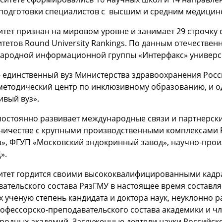
 подготовки специалистов с высшим и средним медицин
тет признан на мировом уровне и занимает 29 строчку 
тетов Round University Rankings. По данным отечественн
родной информационной группы «Интерфакс» университе
– единственный вуз Министерства здравоохранения Росс
етодический центр по инклюзивному образованию, и оди
ивый вуз».
постоянно развивает международные связи и партнерск
ничестве с крупными производственными комплексами Ро
а», ФГУП «Московский эндокринный завод», научно-про
».
итет гордится своими высококвалифицированными кадра
ательского состава РязГМУ в настоящее время составля
ученую степень кандидата и доктора наук, неуклонно ра
офессорско-преподавательского состава академики и ч
родных академий, Заслуженные деятели науки Российск