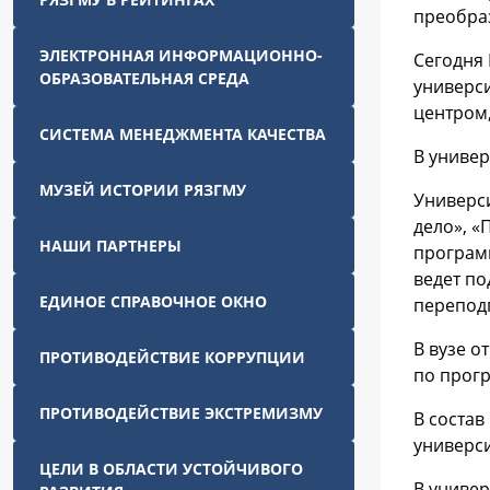
преобра
ЭЛЕКТРОННАЯ ИНФОРМАЦИОННО-
Сегодня 
ОБРАЗОВАТЕЛЬНАЯ СРЕДА
универс
центром,
СИСТЕМА МЕНЕДЖМЕНТА КАЧЕСТВА
В универ
МУЗЕЙ ИСТОРИИ РЯЗГМУ
Универс
дело», «
НАШИ ПАРТНЕРЫ
программ
ведет по
ЕДИНОЕ СПРАВОЧНОЕ ОКНО
перепод
В вузе о
ПРОТИВОДЕЙСТВИЕ КОРРУПЦИИ
по прог
ПРОТИВОДЕЙСТВИЕ ЭКСТРЕМИЗМУ
В состав
универси
ЦЕЛИ В ОБЛАСТИ УСТОЙЧИВОГО
В униве