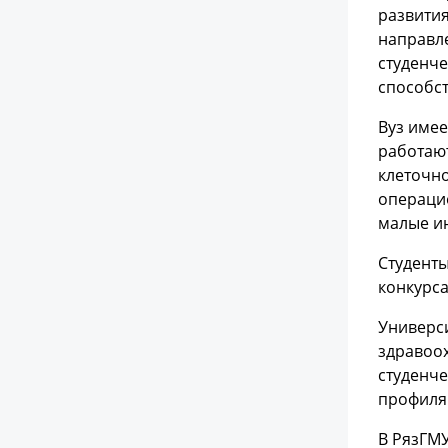
развития
направле
студенче
способс
Вуз имее
работаю
клеточно
операцио
малые и
Студенты
конкурса
Универс
здравоо
студенче
профиля 
В РязГМУ