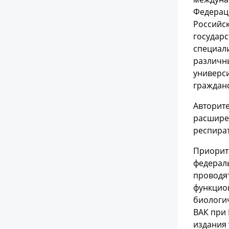
Федерац
Российс
государ
специали
различны
универси
граждан
Авторит
расшире
респира
Приорите
федераль
проводя
функцио
биологич
ВАК при 
издания 