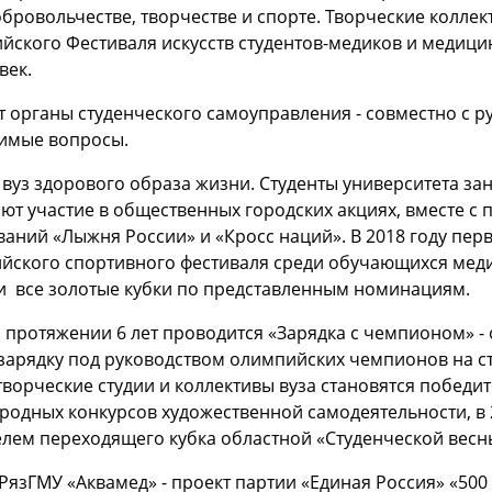
обровольчестве, творчестве и спорте. Творческие коллек
йского Фестиваля искусств студентов-медиков и медицин
век.
т органы студенческого самоуправления - совместно с 
чимые вопросы.
 вуз здорового образа жизни. Студенты университета з
т участие в общественных городских акциях, вместе с 
аний «Лыжня России» и «Кросс наций». В 2018 году пер
ийского спортивного фестиваля среди обучающихся ме
и все золотые кубки по представленным номинациям.
а протяжении 6 лет проводится «Зарядка с чемпионом» -
зарядку под руководством олимпийских чемпионов на с
творческие студии и коллективы вуза становятся победи
одных конкурсов художественной самодеятельности, в 2
лем переходящего кубка областной «Студенческой весн
РязГМУ «Аквамед» - проект партии «Единая Россия» «500