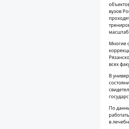
объектов
вузов Ро
проходят
трениров
масштаб
Многие 
коррекц
Рязанско
всех фак
В униве
состояни
свидетел
государс
По данн
работать
в лечебн