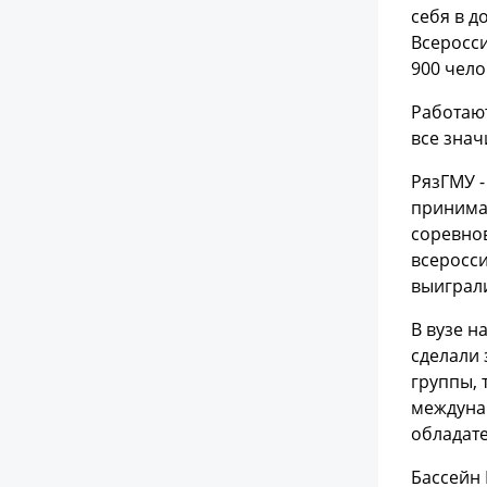
себя в д
Всеросси
900 чело
Работаю
все зна
РязГМУ -
принимаю
соревнов
всеросс
выиграл
В вузе н
сделали 
группы, 
междунар
обладате
Бассейн 