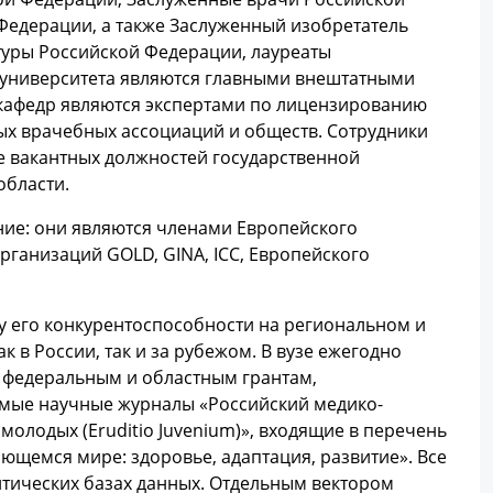
едерации, а также Заслуженный изобретатель
туры Российской Федерации, лауреаты
 университета являются главными внештатными
 кафедр являются экспертами по лицензированию
ых врачебных ассоциаций и обществ. Сотрудники
е вакантных должностей государственной
области.
ние: они являются членами Европейского
ганизаций GOLD, GINA, ICC, Европейского
у его конкурентоспособности на региональном и
в России, так и за рубежом. В вузе ежегодно
 федеральным и областным грантам,
емые научные журналы «Российский медико-
молодых (Eruditio Juvenium)», входящие в перечень
ющемся мире: здоровье, адаптация, развитие». Все
итических базах данных. Отдельным вектором