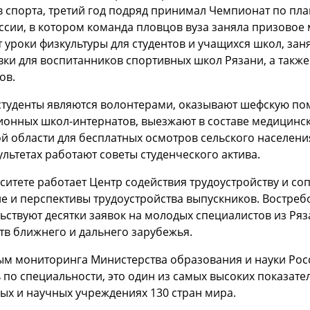
 спорта, третий год подряд принимал Чемпионат по пл
ссии, в котором команда пловцов вуза заняла призовое 
 уроки физкультуры для студентов и учащихся школ, за
ки для воспитанников спортивных школ Рязани, а такж
ов.
студенты являются волонтерами, оказывают шефскую п
ионных школ-интернатов, выезжают в составе медицинс
й области для бесплатных осмотров сельского населени
ультетах работают советы студенческого актива.
рситете работает Центр содействия трудоустройству и
е и перспективы трудоустройства выпускников. Востреб
ьствуют десятки заявок на молодых специалистов из Ряз
тв ближнего и дальнего зарубежья.
ым мониторинга Министерства образования и науки Рос
 по специальности, это один из самых высоких показат
ых и научных учреждениях 130 стран мира.