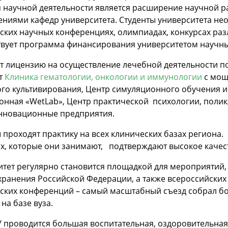
 научной деятельности является расширение научной р
ниями кафедр университета. Студенты университета нео
ских научных конференциях, олимпиадах, конкурсах разл
твует программа финансирования университетом научн
т лицензию на осуществление лечебной деятельности по
т
Клиника гематологии, онкологии и иммунологии
с мощ
го культивирования, Центр симуляционного обучения и
нная «WetLab», Центр практической психологии, полик
нновационные предприятия.
 проходят практику на всех клинических базах региона
х, которые они занимают, подтверждают высокое качес
итет регулярно становится площадкой для мероприятий,
хранения Российской Федерации, а также всероссийских
ских конференций – самый масштабный съезд собрал бо
на базе вуза.
 проводится большая воспитательная, оздоровительная 