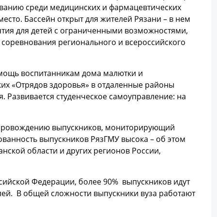
аванию среди медицинских и фармацевтических
место. Бассейн открыт для жителей Рязани – в нем
нятия для детей с ограниченными возможностями,
е соревнования регионального и всероссийского
омощь воспитанникам дома малютки и
ких «Отрядов здоровья» в отдаленные районы
я. Развивается студенческое самоуправление: на
 сопровождению выпускников, мониторирующий
ованность выпускников РязГМУ высока – об этом
анской области и других регионов России,
сийской Федерации, более 90% выпускников идут
елей. В общей сложности выпускники вуза работают