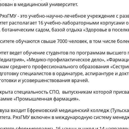
зован в медицинский университет.
РязГМУ - это учебно-научно-лечебное учреждение с раз
итет располагает 16 учебно-лабораторными корпусами о
 ботаническим садом, базой отдыха «Здоровье в поселке
ситете обучаются свыше 7000 человек, в том числе более
итет ведет обучение студентов по программам высшего
Педиатрия», «Медико-профилактическое дело», «Фармаци
ам среднего профессионального образования «Сестринс
дготовку специалистов в ординатуре, аспирантуре и док
готовки и усовершенствования врачей.
ткрыта специальность СПО, выпускникам которой присв
рамме «Промышленная фармация».
 вуза входит Ефремовский медицинский колледж (Тульска
тета. РязГМУ включен в международную систему менедж
рситете сформировались 16 научных школ и 14 направл