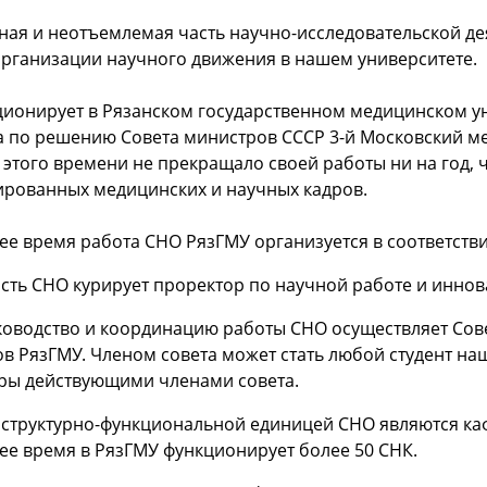
ная и неотъемлемая часть научно-исследовательской де
организации научного движения в нашем университете.
ионирует в Рязанском государственном медицинском ун
да по решению Совета министров СССР 3-й Московский м
с этого времени не прекращало своей работы ни на год, 
рованных медицинских и научных кадров.
ее время работа СНО РязГМУ организуется в соответстви
сть СНО курирует проректор по научной работе и инно
оводство и координацию работы СНО осуществляет Совет
ов РязГМУ. Членом совета может стать любой студент на
ры действующими членами совета.
структурно-функциональной единицей СНО являются ка
ее время в РязГМУ функционирует более 50 СНК.