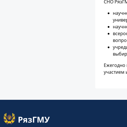
СНО РязГМ
научн
униве
научн
всеро
вопро
учред
выбир
Ежегодно 
участием 