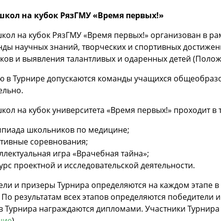
школ на кубок РязГМУ «Время первых!»
кол на кубок РязГМУ «Время первых!» организован в ра
нды научных знаний, творческих и спортивных достижен
ов и выявления талантливых и одаренных детей (Полож
ю в Турнире допускаются команды учащихся общеобразов
ельно.
кол на кубок университета «Время первых!» проходит в т
пиада школьников по медицине;
тивные соревнования;
ллектуальная игра «Врачебная тайна»;
урс проектной и исследовательской деятельности.
ли и призеры Турнира определяются на каждом этапе в
 По результатам всех этапов определяются победители 
в Турнира награждаются дипломами. Участники Турнира
ние
).