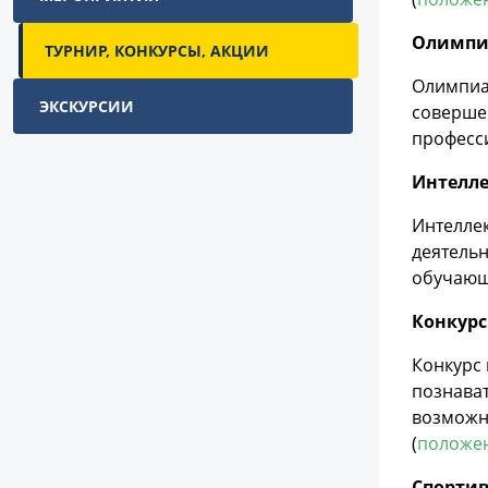
Олимпи
ТУРНИР, КОНКУРСЫ, АКЦИИ
Олимпиа
ЭКСКУРСИИ
соверше
професс
Интелле
Интеллек
деятельн
обучающ
Конкурс
Конкурс 
познават
возможн
(
положе
Спорти