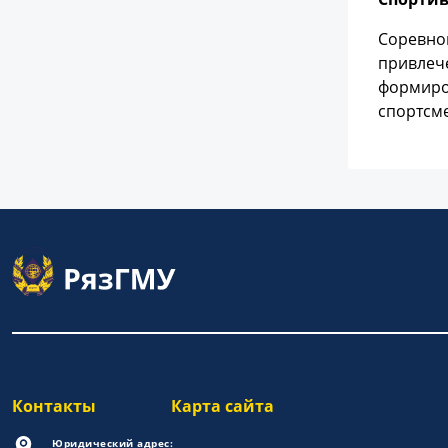
Соревно
привлече
формиро
спортсм
Контакты
Карта сайта
Юридический адрес: