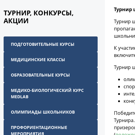
Турнир 
ТУРНИР, КОНКУРСЫ,
АКЦИИ
Турнир ш
пропага
школьник
ПОДГОТОВИТЕЛЬНЫЕ КУРСЫ
К участи
включит
МЕДИЦИНСКИЕ КЛАССЫ
Турнир ш
ОБРАЗОВАТЕЛЬНЫЕ КУРСЫ
олим
спор
МЕДИКО-БИОЛОГИЧЕСКИЙ КУРС
инте
MEDLAB
конк
ОЛИМПИАДЫ ШКОЛЬНИКОВ
Победите
Турнира.
призеро
ПРОФОРИЕНТАЦИОННЫЕ
МЕРОПРИЯТИЯ
(
положе