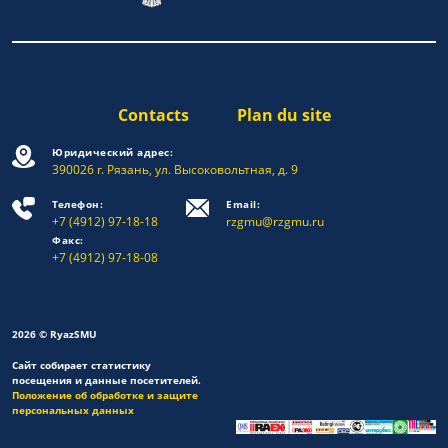
Contacts
Plan du site
Юридический адрес:
390026 г. Рязань, ул. Высоковольтная, д. 9
Телефон:
Email:
+7 (4912) 97-18-18
rzgmu@rzgmu.ru
Факс:
+7 (4912) 97-18-08
2026 © RyazSMU
Сайт собирает статистику
посещения и данные посетителей.
Положение об обработке и защите
персональных данных