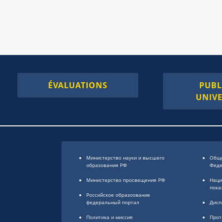
ÉVALUATIONS
PUBL
UNIVE
Министерство науки и высшего
Обще
образования РФ
Фед
Министерство просвещения РФ
Наци
пока
Российское образоsвание
федеральный портал
Дисп
Политика и миссия
Прот