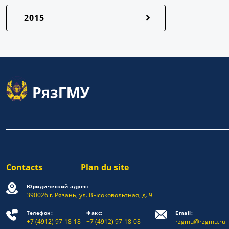
2015
Contacts
Plan du site
Юридический адрес:
390026 г. Рязань, ул. Высоковольтная, д. 9
Телефон:
Факс:
Email:
+7 (4912) 97-18-18
+7 (4912) 97-18-08
rzgmu@rzgmu.ru