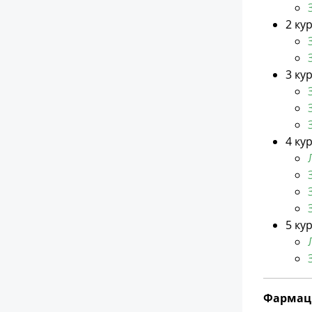
2 ку
3 ку
4 ку
5 кур
Фармаци