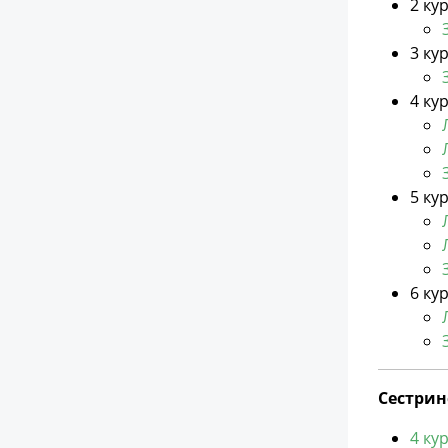
2 ку
3 ку
4 ку
5 ку
6 ку
Сестринс
4 ку