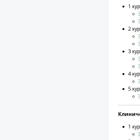
1 ку
2 ку
3 ку
4 ку
5 ку
Клиниче
1 ку