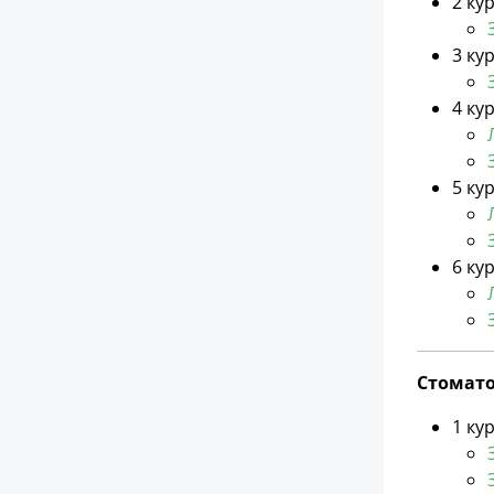
2 ку
3 ку
4 ку
5 ку
6 ку
Стоматол
1 ку