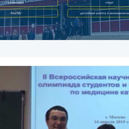
олимпиады
спорт
РязГМУ
достойная работа и экономическ