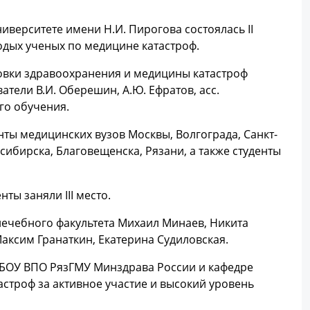
верситете имени Н.И. Пирогова состоялась II
одых ученых по медицине катастроф.
овки здравоохранения и медицины катастроф
ватели В.И. Оберешин, А.Ю. Ефратов, асс.
го обучения.
ты медицинских вузов Москвы, Волгограда, Санкт-
ибирска, Благовещенска, Рязани, а также студенты
ы заняли III место.
 лечебного факультета Михаил Минаев, Никита
аксим Гранаткин, Екатерина Судиловская.
БОУ ВПО РязГМУ Минздрава России и кафедре
троф за активное участие и высокий уровень