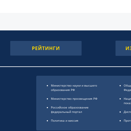
РЕЙТИНГИ
И
Министерство науки и высшего
Обще
образования РФ
Фед
Министерство просвещения РФ
Наци
пока
Российское образоsвание
федеральный портал
Дисп
Политика и миссия
Прот