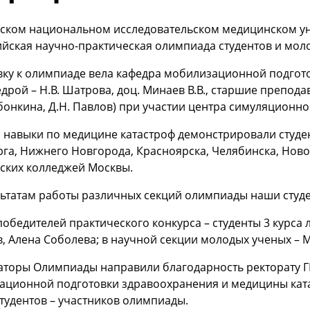
ском национальном исследовательском медицинском уни
йская научно-практическая олимпиада студентов и мол
вку к олимпиаде вела кафедра мобилизационной подгот
едрой – Н.В. Шатрова, доц. Минаев В.В., старшие препода
бонкина, Д.Н. Павлов) при участии центра симуляционно
 навыки по медицине катастроф демонстрировали студен
га, Нижнего Новгорода, Красноярска, Челябинска, Новос
ских колледжей Москвы.
ьтатам работы различных секций олимпиады наши студент
победителей практического конкурса – студенты 3 курса
, Алена Соболева; в научной секции молодых ученых – М
аторы Олимпиады направили благодарность ректорату Г
ационной подготовки здравоохранения и медицины катас
тудентов – участников олимпиады.