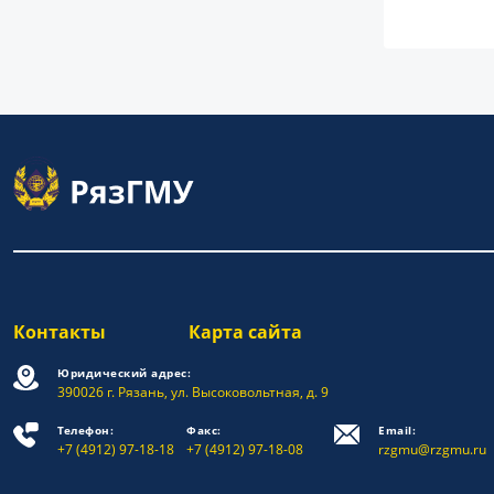
Контакты
Карта сайта
Юридический адрес:
390026 г. Рязань, ул. Высоковольтная, д. 9
Телефон:
Факс:
Email:
+7 (4912) 97-18-18
+7 (4912) 97-18-08
rzgmu@rzgmu.ru