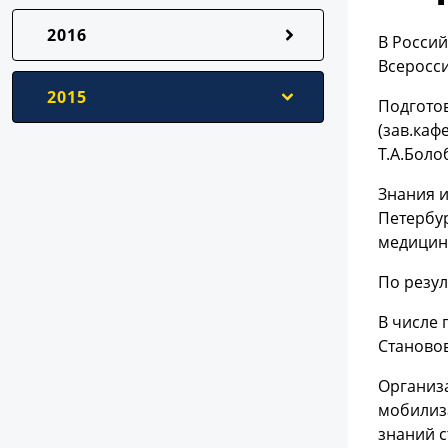
2016
В Россий
Всеросси
2015
Подгото
(зав.каф
Т.А.Боло
Знания и
Петербур
медицин
По резул
В числе 
Становов
Организ
мобилиз
знаний с