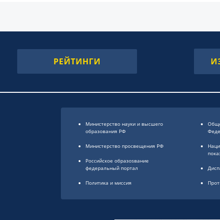
РЕЙТИНГИ
И
Министерство науки и высшего
Обще
образования РФ
Фед
Министерство просвещения РФ
Наци
пока
Российское образоsвание
федеральный портал
Дисп
Политика и миссия
Прот