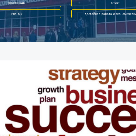
олимпиады
спорт
РязГМУ
достойная работа и экономическ