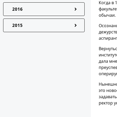
Когда в 
факульте
2016
обычаи. 
2015
Осознани
дежурств
аспирант
Вернутьс
институт
дала мне
преуспев
оперирую
Нынешним
это ново
задавать
ректор у