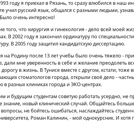
1993 году я приехал в Рязань, то сразу влюбился в наш и
те учил русский язык, общался с разными людьми, узнав
Было очень интересно!
е того, что хирургия и гинекология - дело всей моей ж
ах. В 2002 году я закончил ординатуру по специальности
уру. В 2005 году защитил кандидатскую диссертацию.
я на Родину после 13 лет учебы было очень тяжело - пр
е, дали мне уверенность в себе и желание преодолеть вс
 дорогу в жизнь. В Тунисе вместе с другом, кстати, тож
ающих стоматологов города, открыли своё дело - частны
 в разных клиниках города и ЭКО-центрах.
 и будущим студентам советую работать усердно, не про
е знание, новый клинический случай. Общайтесь больше
 вопросы, не бойтесь ошибаться, наслаждайтесь студенче
ниверситета, Роман Калинин, - мой однокурсник. И хотя 