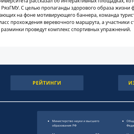
ниверситета рассказал об интерактивных площадках, ко
 РязГМУ. С целью пропаганды здорового образа жизни 
ающих на фоне мотивирующего баннера, команда турист
ласс прохождения веревочного маршрута, а участники 
е разминки проведут комплекс спортивных упражнений.
РЕЙТИНГИ
И
Министерство науки и высшего
Обще
образования РФ
Фед