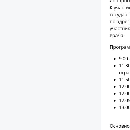
Соборной
К участи
государс
по адрес
участник
врача.
Програм
9.00
11.3
огра
11.5
12.0
12.0
12.0
13.0
Основной