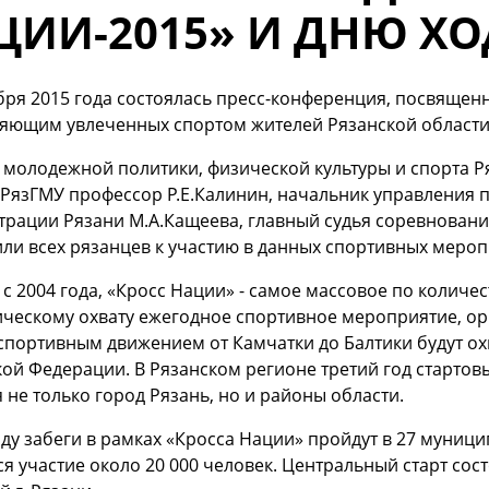
ЦИИ-2015» И ДНЮ Х
ября 2015 года состоялась пресс-конференция, посвяще
яющим увлеченных спортом жителей Рязанской области
молодежной политики, физической культуры и спорта Р
 РязГМУ профессор Р.Е.Калинин, начальник управления 
рации Рязани М.А.Кащеева, главный судья соревновани
ли всех рязанцев к участию в данных спортивных мероп
с 2004 года, «Кросс Нации» - самое массовое по количе
ческому охвату ежегодное спортивное мероприятие, орг
портивным движением от Камчатки до Балтики будут охв
ой Федерации. В Рязанском регионе третий год старто
 не только город Рязань, но и районы области.
оду забеги в рамках «Кросса Нации» пройдут в 27 муниц
я участие около 20 000 человек. Центральный старт состо