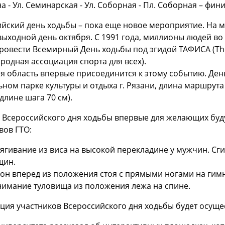
 - Ул. Семинарская - Ул. Соборная - Пл. Соборная – фини
йский день ходьбы – пока еще новое мероприятие. На 
ыходной день октября. С 1991 года, миллионы людей во 
ровести Всемирный День ходьбы под эгидой ТАФИСА (The Ass
одная ассоциация спорта для всех).
я область впервые присоединится к этому событию. День
ном парке культуры и отдыха г. Рязани, длина маршрута 
длине шага 70 см).
х Всероссийского дня ходьбы впервые для желающих бу
вов ГТО:
ягивание из виса на высокой перекладине у мужчин. Сги
щин.
он вперед из положения стоя с прямыми ногами на гимн
имание туловища из положения лежа на спине.
ция участников Всероссийского дня ходьбы будет осуще