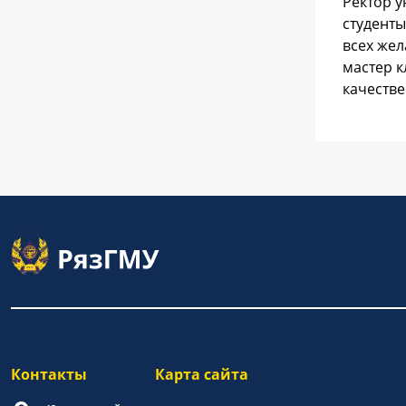
Ректор у
студенты
всех жел
мастер к
качеств
Контакты
Карта сайта