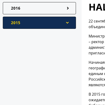
НА
2016
22 сент
2015
объедин
Министр 
– ректор
админист
пригласи
Начиная 
географи
единым с
Российск
являются
В 2015 г
ожидаетс