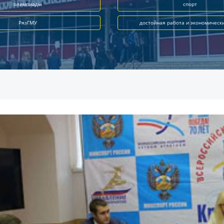
олимпиады
спорт
РязГМУ
достойная работа и экономическ