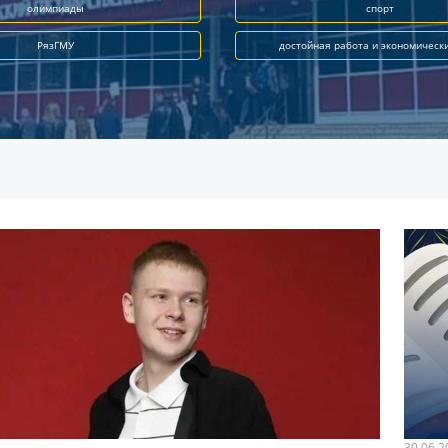
олимпиады
спорт
РязГМУ
достойная работа и экономическ
30.06.2