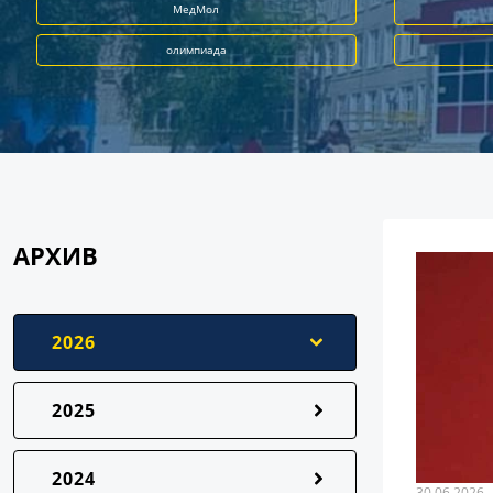
МедМол
олимпиада
АРХИВ
2026
2025
2024
30.06.2026