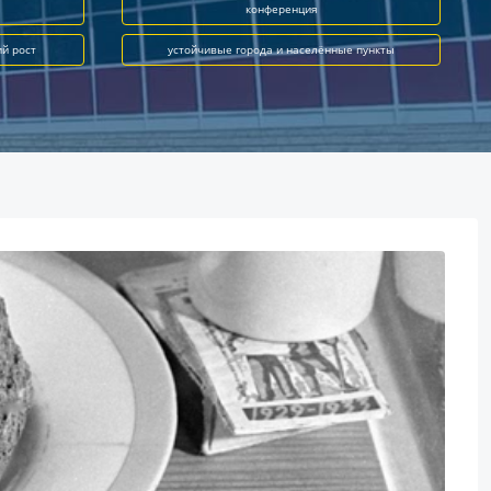
конференция
ий рост
устойчивые города и населённые пункты