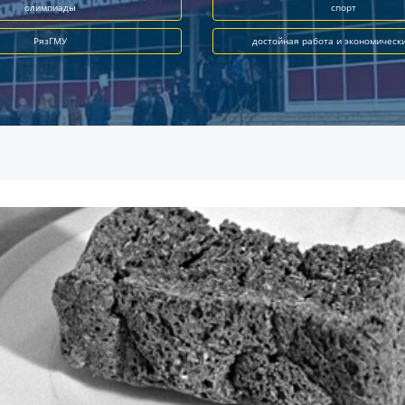
олимпиады
спорт
РязГМУ
достойная работа и экономическ