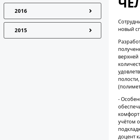
ЧЕ
2016
Сотрудни
новый сп
2015
Разработ
получен
верхней 
количест
удовлет
полости,
(полимет
- Особен
обеспеч
комфорт 
учётом о
подклад
доцент к