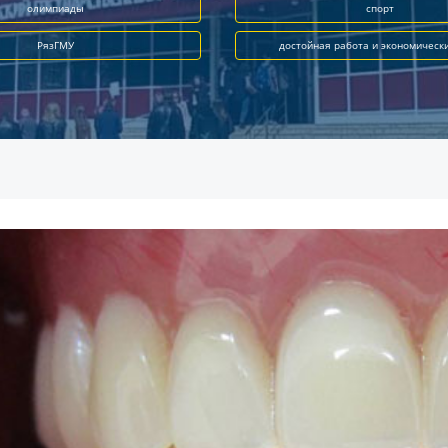
олимпиады
спорт
РязГМУ
достойная работа и экономическ