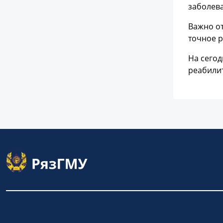
заболева
Важно от
точное р
На сего
реабили