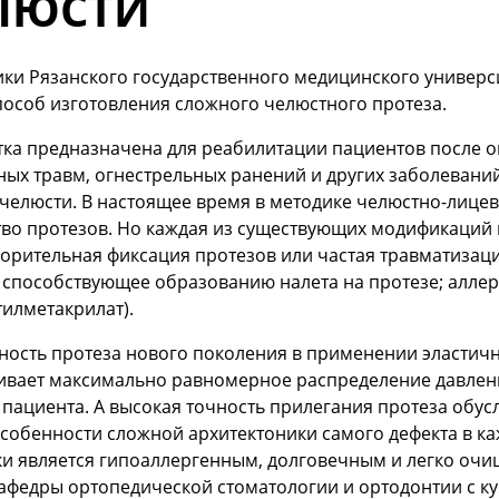
ЛЮСТИ
ки Рязанского государственного медицинского универс
особ изготовления сложного челюстного протеза.
ка предназначена для реабилитации пациентов после о
ных травм, огнестрельных ранений и других заболева
челюсти. В настоящее время в методике челюстно-лице
во протезов. Но каждая из существующих модификаций и
ворительная фиксация протезов или частая травматизац
 способствующее образованию налета на протезе; аллер
илметакрилат).
ность протеза нового поколения в применении эластичн
ивает максимально равномерное распределение давлени
пациента. А высокая точность прилегания протеза обус
собенности сложной архитектоники самого дефекта в ка
ки является гипоаллергенным, долговечным и легко оч
афедры ортопедической стоматологии и ортодонтии с к