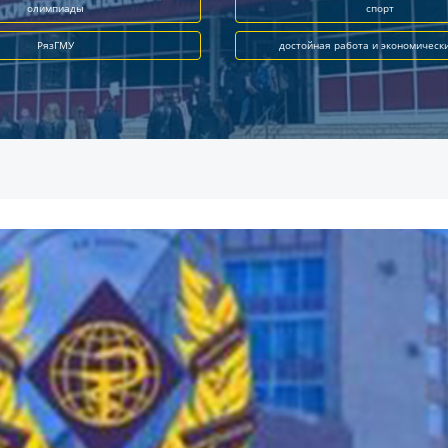
олимпиады
спорт
РязГМУ
достойная работа и экономическ