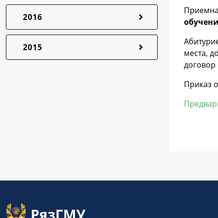
Приемна
2016
обучен
Абитури
2015
места, 
договор 
Приказ о
Предвар