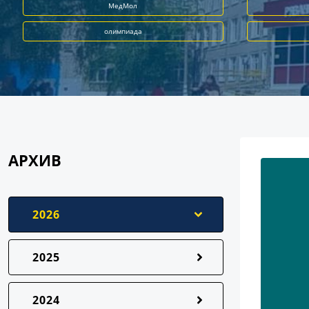
МедМол
олимпиада
АРХИВ
2026
2025
2024