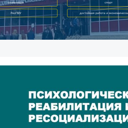
олимпиады
спорт
РязГМУ
достойная работа и экономическ