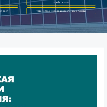
конференция
ий рост
устойчивые города и населённые пункты