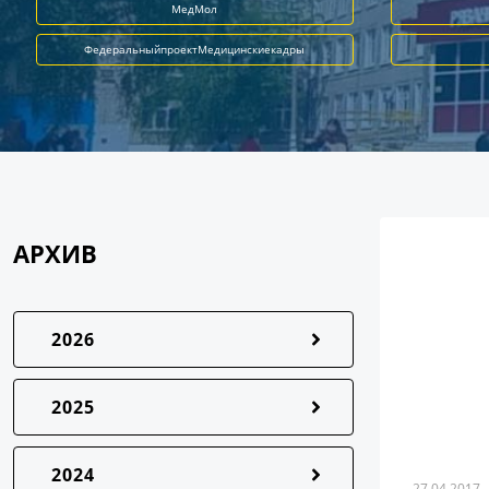
МедМол
ФедеральныйпроектМедицинскиекадры
АРХИВ
2026
2025
2024
27.04.2017