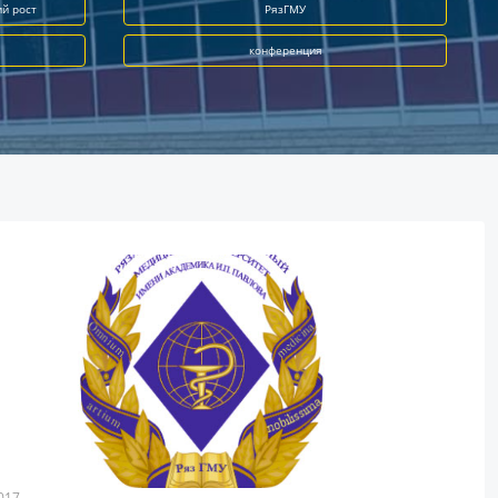
ий рост
РязГМУ
конференция
017