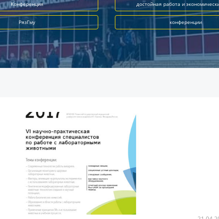
Конференция
достойная работа и экономическ
РязГму
конференции
21.04.2