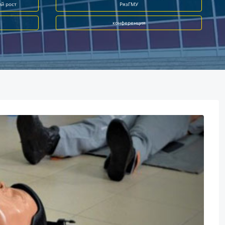
ий рост
РязГМУ
конференция