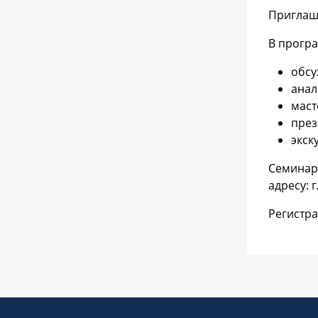
Приглаш
В прогр
обсу
анал
маст
през
экск
Семинар 
адресу: г
Регистра