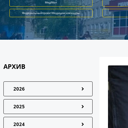
МедМол
ФедеральныйпроектМедицинскиекадры
АРХИВ
2026
2025
2024